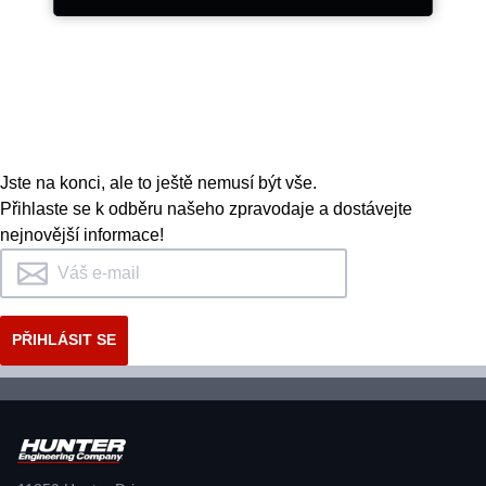
Na začátku stovek patentovaných a
exkluzivních funkcí stojí vývojový
tým strojních, elektro a
Jste na konci, ale to ještě nemusí být vše.
softwarových inženýrů.
Přihlaste se k odběru našeho zpravodaje a dostávejte
nejnovější informace!
INOVACE A KVALITA