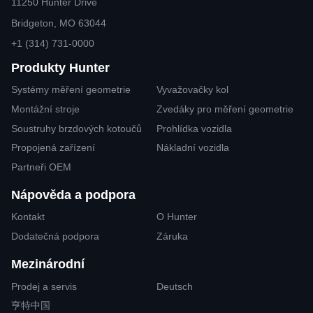
11250 Hunter Drive
Bridgeton, MO 63044
+1 (314) 731-0000
Produkty Hunter
Systémy měření geometrie
Vyvažovačky kol
Montážní stroje
Zvedáky pro měření geometrie
Soustruhy brzdových kotoučů
Prohlídka vozidla
Propojená zařízení
Nákladní vozidla
Partneři OEM
Nápověda a podpora
Kontakt
O Hunter
Dodatečná podpora
Záruka
Mezinárodní
Prodej a servis
Deutsch
亨特中国