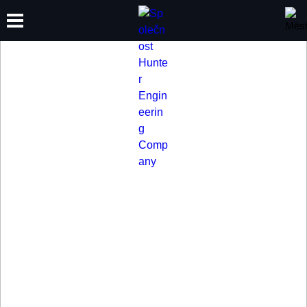
VYBAVENÍ
ŠKOLENÍ
PRODUKTY
PODPORA
O SPOLEČNOSTI
HUNTER PRO
NÁKLADNÍ
VOZIDLA
Vybavte svůj servis tak, aby zvládl servis užitkových vozidel i
vícenápravových tahačů a návěsů.