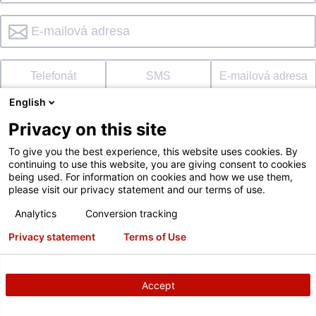
Telefonát
SMS
E-mailová adresa
English
REGIONÁLNÍ MANAŽER
Privacy on this site
Není k dispozici
?
To give you the best experience, this website uses cookies. By
continuing to use this website, you are giving consent to cookies
being used. For information on cookies and how we use them,
please visit our privacy statement and our terms of use.
Analytics
Conversion tracking
Privacy statement
Terms of Use
ODESLAT POŽADAVEK
Accept