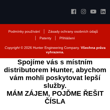
Podmínky používání
Zásady ochrany osobních údajů
Patenty
Přihlášení
Copyright
© 2026 Hunter Engineering Company.
Všechna práva
vyhrazena.
Spojíme vás s místním
distributorem Hunter, abychom
vám mohli poskytovat lepší
služby.
MÁM ZÁJEM, POJĎME ŘEŠIT
ČÍSLA