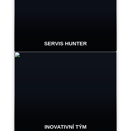
každého systému měření
geometrie, montážního stroje,
vyvažovačky kol, soustruhu
brzdových kotoučů a dalších
zařízení.
SERVIS HUNTER
HUNTER MANUFACTURING
Společnost Hunter využívá největší
servisní síť vysoce kvalifikovaných
zástupců v oboru.
VYŽÁDAT SI SERVISNÍ ZÁSAH
INOVATIVNÍ TÝM