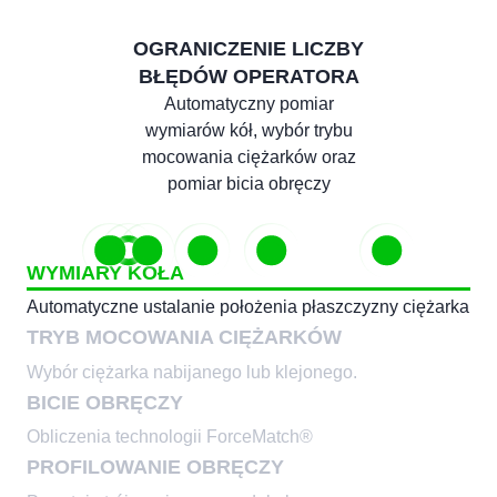
OGRANICZENIE LICZBY
BŁĘDÓW OPERATORA
Automatyczny pomiar
wymiarów kół, wybór trybu
mocowania ciężarków oraz
pomiar bicia obręczy
WYMIARY KOŁA
Automatyczne ustalanie położenia płaszczyzny ciężarka
Obliczenia technologii
Powstaje trójwymiarowy model
TRYB MOCOWANIA CIĘŻARKÓW
ForceMatch®
obręczy
Wybór ciężarka nabijanego lub
Preferowa
Wybór ciężarka nabijanego lub klejonego.
klejonego.
za ramion
Możliwość zastosowania
BICIE OBRĘCZY
liczby pojedynczych cię
Obliczenia technologii ForceMatch®
PROFILOWANIE OBRĘCZY