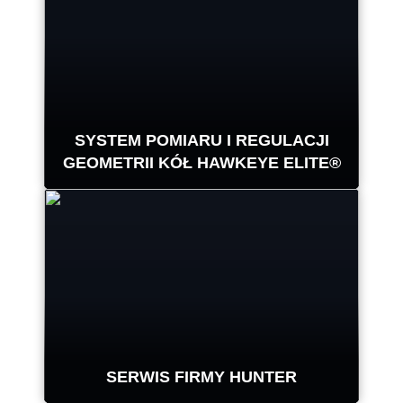
ustawienia geometrii kół, które
wpływają na nadmierne zużycie
paliwa, z wykorzystaniem nowej
linii bezobsługowej inspekcji
samochodów ciężarowych marki
Hunter.
SYSTEM POMIARU I REGULACJI
GEOMETRII KÓŁ HAWKEYE ELITE®
DOWIEDZ SIĘ WIĘCEJ
Cztery precyzyjne kamery mierzą
ustawienie każdego koła za
pomocą opatentowanych uchwytów
®
QuickGrip
marki Hunter.
SERWIS FIRMY HUNTER