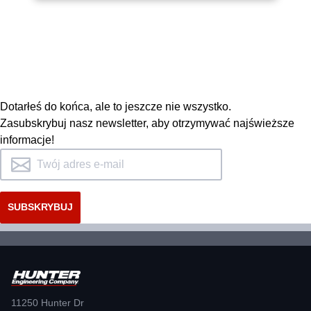
DOWIEDZ SIĘ WIĘCEJ
Firma Hunter dysponuje
największym w branży zespołem
wysoko wykwalifikowanych
przedstawicieli serwisowych.
Dotarłeś do końca, ale to jeszcze nie wszystko.
Zasubskrybuj nasz newsletter, aby otrzymywać najświeższe
informacje!
POPROŚ O WSPARCIE
11250 Hunter Dr