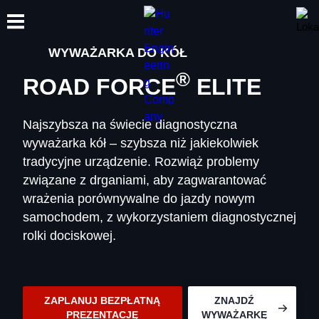
WYWAŻARKA DO KÓŁ
®
ROAD FORCE
ELITE
SZKOLENIA
PRODUKTY
WSPARCIE
O NAS
Najszybsza na świecie diagnostyczna
wyważarka kół – szybsza niż jakiekolwiek
tradycyjne urządzenie. Rozwiąż problemy
związane z drganiami, aby zagwarantować
wrażenia porównywalne do jazdy nowym
samochodem, z wykorzystaniem diagnostycznej
rolki dociskowej.
ZAPLANUJ BEZPŁATNĄ
ZNAJDŹ
PREZENTACJĘ
WYWAŻARKĘ