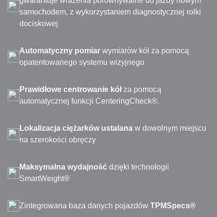
gwarantuje wrażenia porównywalne do jazdy nowym
samochodem, z wykorzystaniem diagnostycznej rolki
dociskowej
Automatyczny pomiar
wymiarów kół za pomocą
opatentowanego systemu wizyjnego
Prawidłowe centrowanie kół
za pomocą
automatycznej funkcji CenteringCheck®.
Lokalizacja ciężarków ustalana
w dowolnym miejscu
na szerokości obręczy
Maksymalna wydajność
dzięki technologii
SmartWeight®
Zintegrowana baza danych pojazdów
TPMSpecs®