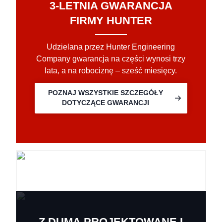
3-LETNIA GWARANCJA
FIRMY HUNTER
Udzielana przez Hunter Engineering
Company gwarancja na części wynosi trzy
lata, a na robociznę – sześć miesięcy.
POZNAJ WSZYSTKIE SZCZEGÓŁY
DOTYCZĄCE GWARANCJI
Z DUMĄ PROJEKTOWANE I