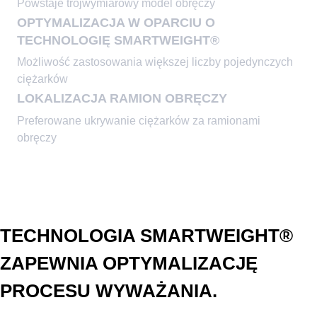
Powstaje trójwymiarowy model obręczy
OPTYMALIZACJA W OPARCIU O
TECHNOLOGIĘ SMARTWEIGHT®
Możliwość zastosowania większej liczby pojedynczych
ciężarków
LOKALIZACJA RAMION OBRĘCZY
Preferowane ukrywanie ciężarków za ramionami
obręczy
TECHNOLOGIA SMARTWEIGHT®
ZAPEWNIA OPTYMALIZACJĘ
PROCESU WYWAŻANIA.