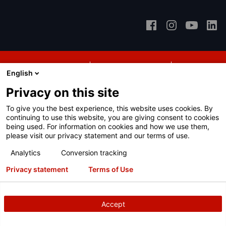
Warunki użytkowania
Polityka prywatności
Patenty
English
Logowanie
Privacy on this site
Copyright
© 2026 Hunter Engineering Company.
Wszelkie prawa
To give you the best experience, this website uses cookies. By
zastrzeżone.
continuing to use this website, you are giving consent to cookies
Aby zapewnić lepszą obsługę,
being used. For information on cookies and how we use them,
please visit our privacy statement and our terms of use.
skontaktujemy Cię z lokalnym
Analytics
Conversion tracking
dystrybutorem firmy Hunter.
Privacy statement
Terms of Use
INTERESUJE MNIE TO,
POROZMAWIAJMY O CENACH
Accept