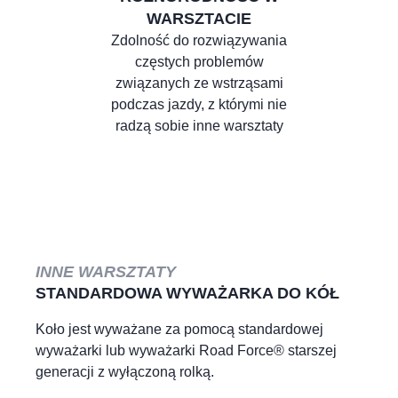
WARSZTACIE
Zdolność do rozwiązywania
częstych problemów
związanych ze wstrząsami
podczas jazdy, z którymi nie
radzą sobie inne warsztaty
INNE WARSZTATY
INNE WARSZTATY
INNE WARSZTATY
INNE WARSZTATY
STANDARDOWA WYWAŻARKA DO KÓŁ
KLIENT PRZEPROWADZA KONTROLĘ
NIEZADOWOLENIE
DODATKOWA PRACA
JAKOŚCI.
Koło jest wyważane za pomocą standardowej
Gdy opony nie są prawidłowo wyważone, klienci
Powrót niezadowolonego klienta wiąże się z
wyważarki lub wyważarki Road Force® starszej
albo wracają niezadowoleni, albo nigdy nie
koniecznością wygospodarowania ponad 45 minut
Klienci przeprowadzają kontrolę jakości w
generacji z wyłączoną rolką.
wracają.
pracy dodatkowej, której mechanicy często nie są w
odniesieniu do własnego pojazdu, aby uniknąć
stanie wykonać.
ryzyka niewyważenia.